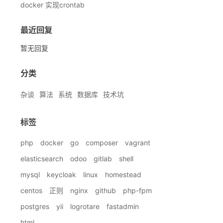
docker 实现crontab
最近回复
暂无回复
分类
杂谈
算法
系统
数据库
技术坑
标签
php
docker
go
composer
vagrant
elasticsearch
odoo
gitlab
shell
mysql
keycloak
linux
homestead
centos
正则
nginx
github
php-fpm
postgres
yii
logrotare
fastadmin
html